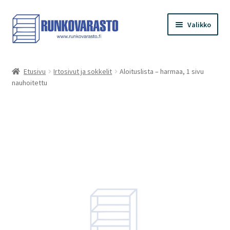
Siirry
Siirry
Valikko
navigointiin
sisältöön
Etusivu
Etusivu
Irtosivut ja sokkelit
Aloituslista – harmaa, 1 sivu
nauhoitettu
Kauppa
Ostoskori
Kassa
Oma tilini