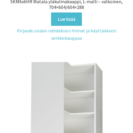
SKM6x6HR Matala yläkulmakaappi, L-malli – valkoinen,
704×604/604×288
Lue lisää
Kirjaudu sisään nähdäksesi hinnat ja käyttääksesi
verkkokauppaa