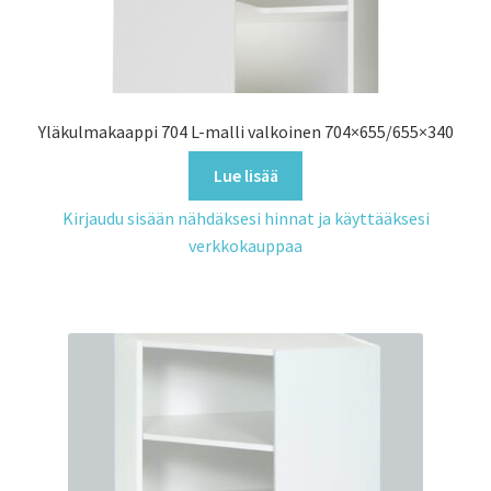
Yläkulmakaappi 704 L-malli valkoinen 704×655/655×340
Lue lisää
Kirjaudu sisään nähdäksesi hinnat ja käyttääksesi
verkkokauppaa