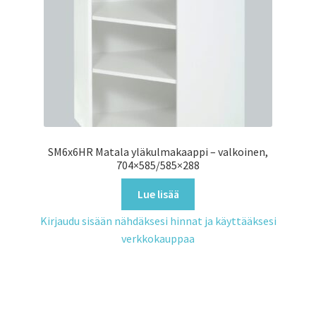
SM6x6HR Matala yläkulmakaappi – valkoinen,
704×585/585×288
Lue lisää
Kirjaudu sisään nähdäksesi hinnat ja käyttääksesi
verkkokauppaa