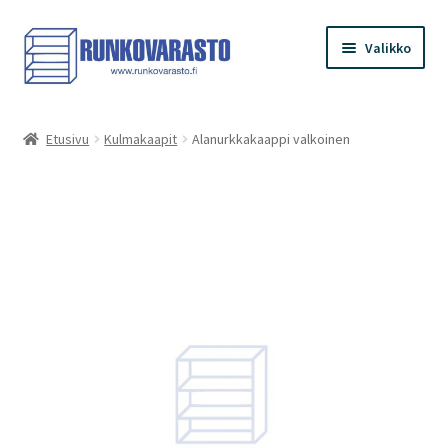
Siirry
Siirry
Valikko
navigointiin
sisältöön
Etusivu
Etusivu
Kulmakaapit
Alanurkkakaappi valkoinen
Kauppa
Ostoskori
Kassa
Oma tilini