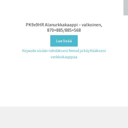
PK9x9HR Alanurkkakaappi – valkoinen,
870×885/885×568
Lue lisää
Kirjaudu sisään nähdäksesi hinnat ja käyttääksesi
verkkokauppaa