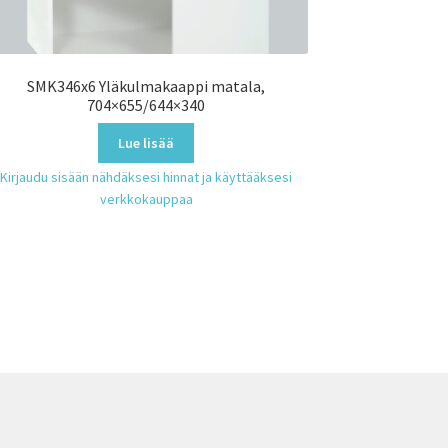
SMK346x6 Yläkulmakaappi matala,
704×655/644×340
Lue lisää
Kirjaudu sisään nähdäksesi hinnat ja käyttääksesi
verkkokauppaa