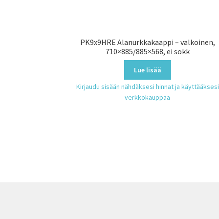
PK9x9HRE Alanurkkakaappi – valkoinen,
710×885/885×568, ei sokk
Lue lisää
Kirjaudu sisään nähdäksesi hinnat ja käyttääksesi
verkkokauppaa