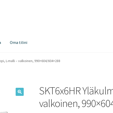
a
Oma tilini
i, L-malli – valkoinen, 990×604/604×288
SKT6x6HR Yläkulma
valkoinen, 990×60