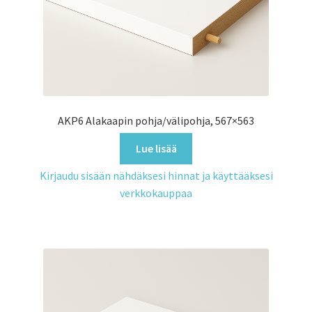
AKP6 Alakaapin pohja/välipohja, 567×563
Lue lisää
Kirjaudu sisään nähdäksesi hinnat ja käyttääksesi
verkkokauppaa