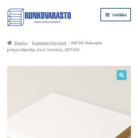
Siirry
Siirry
Valikko
navigointiin
sisältöön
Etusivu
Etusivu
Kaappien irto-osat
AKP3W Alakaapin
pohja/välipohja, kost. kestävä, 267×563
Kauppa
Ostoskori
Kassa
Oma tilini