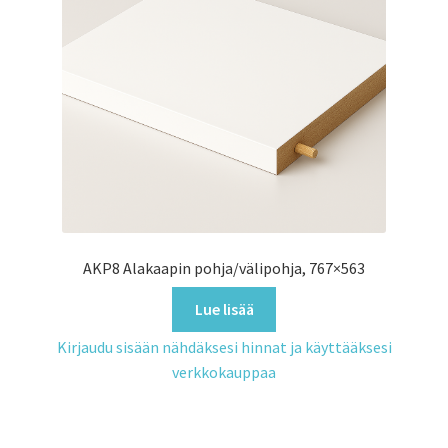
AKP8 Alakaapin pohja/välipohja, 767×563
Lue lisää
Kirjaudu sisään nähdäksesi hinnat ja käyttääksesi
verkkokauppaa