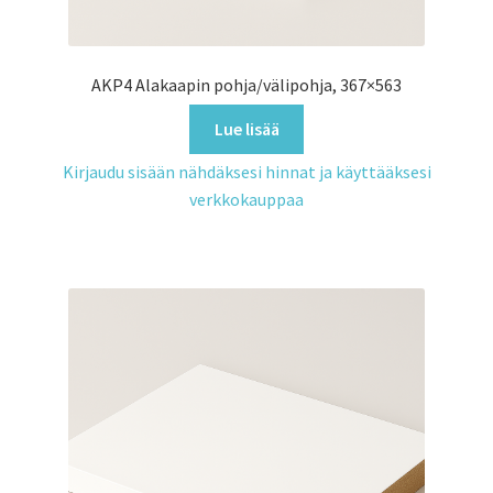
AKP4 Alakaapin pohja/välipohja, 367×563
Lue lisää
Kirjaudu sisään nähdäksesi hinnat ja käyttääksesi
verkkokauppaa