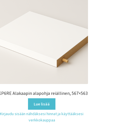
P6RE Alakaapin alapohja reiällinen, 567×563
Lue lisää
Kirjaudu sisään nähdäksesi hinnat ja käyttääksesi
verkkokauppaa