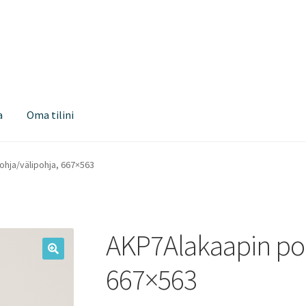
a
Oma tilini
ohja/välipohja, 667×563
AKP7Alakaapin poh
667×563