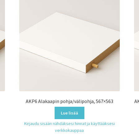
AKP6 Alakaapin pohja/välipohja, 567×563
AK
Lue lisää
Kirjaudu sisään nähdäksesi hinnat ja käyttääksesi
verkkokauppaa