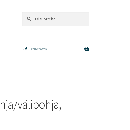
Etsi:
Haku
-
€
0 tuotetta
ja/välipohja,