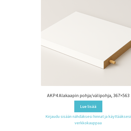
AKP4 Alakaapin pohja/välipohja, 367×563
Lue lisää
Kirjaudu sisään nähdäksesi hinnat ja käyttääksesi
verkkokauppaa