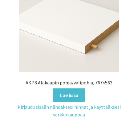
AKP8 Alakaapin pohja/välipohja, 767×563
Lue lisää
Kirjaudu sisään nähdäksesi hinnat ja käyttääksesi
verkkokauppaa