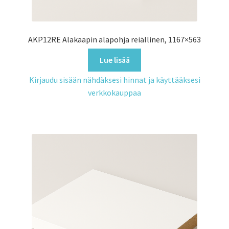
AKP12RE Alakaapin alapohja reiällinen, 1167×563
Lue lisää
Kirjaudu sisään nähdäksesi hinnat ja käyttääksesi
verkkokauppaa