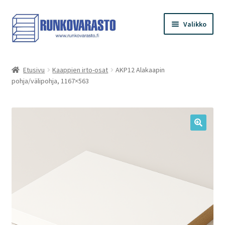
Siirry
Siirry
Valikko
navigointiin
sisältöön
Etusivu
Etusivu
Kaappien irto-osat
AKP12 Alakaapin
pohja/välipohja, 1167×563
Kauppa
Ostoskori
Kassa
Oma tilini