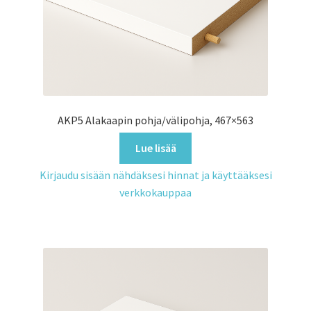
AKP5 Alakaapin pohja/välipohja, 467×563
Lue lisää
Kirjaudu sisään nähdäksesi hinnat ja käyttääksesi
verkkokauppaa