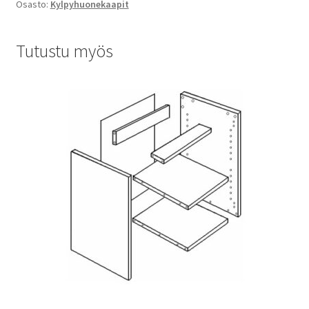
Osasto:
Kylpyhuonekaapit
Tutustu myös