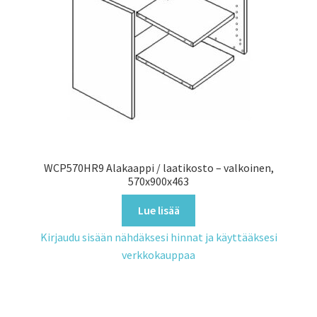
WCP570HR9 Alakaappi / laatikosto – valkoinen,
570x900x463
Lue lisää
Kirjaudu sisään nähdäksesi hinnat ja käyttääksesi
verkkokauppaa