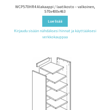
WCP570HR4 Alakaappi / laatikosto – valkoinen,
570x400x463
Lue lisää
Kirjaudu sisään nähdäksesi hinnat ja käyttääksesi
verkkokauppaa