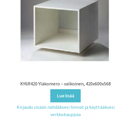
KY6R420 Yläkomero – valkoinen, 420x600x568
Lue lisää
Kirjaudu sisään nähdäksesi hinnat ja käyttääksesi
verkkokauppaa