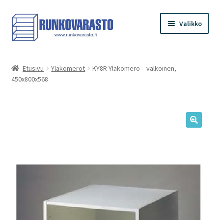
Siirry
Siirry
Valikko
navigointiin
sisältöön
Etusivu
Etusivu
Yläkomerot
KY8R Yläkomero – valkoinen,
450x800x568
Kauppa
Ostoskori
Kassa
Oma tilini