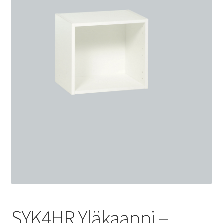
SYK4HR Yläkaappi –