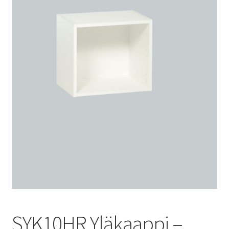
SYK10HR Yläkaappi –