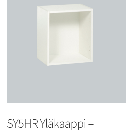
SY5HR Yläkaappi –