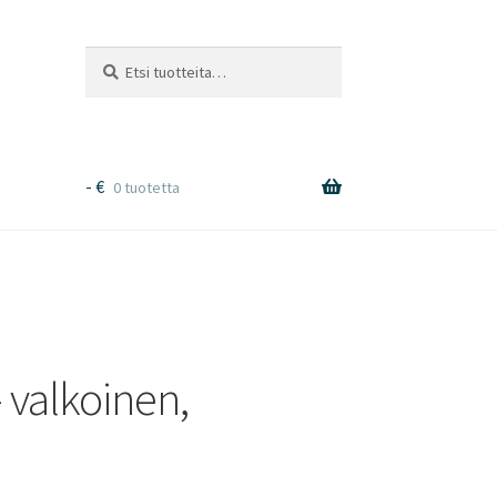
Etsi:
Haku
-
€
0 tuotetta
 valkoinen,