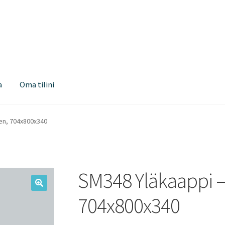
a
Oma tilini
en, 704x800x340
SM348 Yläkaappi –
704x800x340