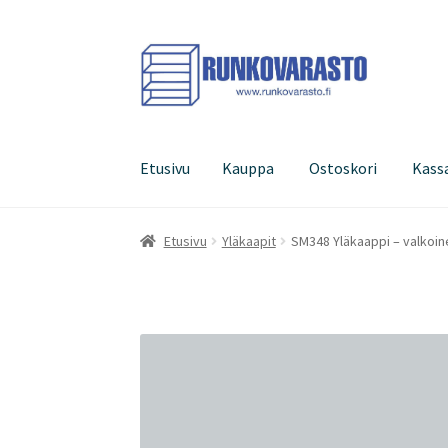
Siirry
Siirry
navigointiin
sisältöön
Etusivu
Kauppa
Ostoskori
Kass
Etusivu
Kauppa
Ostoskori
Kassa
Oma tilini
Etusivu
Yläkaapit
SM348 Yläkaappi – valkoin