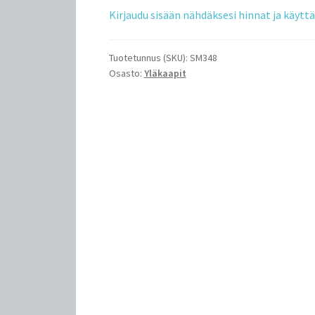
Kirjaudu sisään nähdäksesi hinnat ja käyt
Tuotetunnus (SKU):
SM348
Osasto:
Yläkaapit