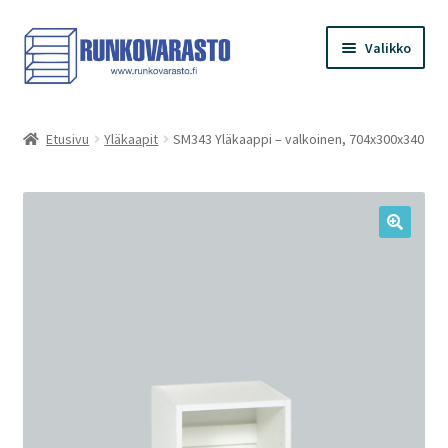
Siirry
Siirry
Valikko
navigointiin
sisältöön
Etusivu
Etusivu
Yläkaapit
SM343 Yläkaappi – valkoinen, 704x300x340
Kauppa
Ostoskori
Kassa
Oma tilini