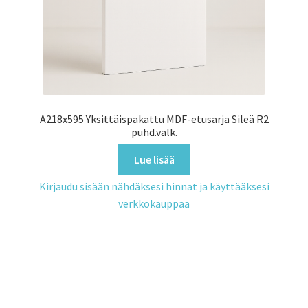
A218x595 Yksittäispakattu MDF-etusarja Sileä R2
puhd.valk.
Lue lisää
Kirjaudu sisään nähdäksesi hinnat ja käyttääksesi
verkkokauppaa