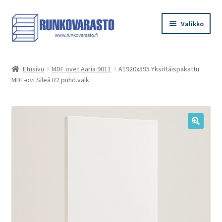
Siirry
Siirry
Valikko
navigointiin
sisältöön
Etusivu
Etusivu
MDF ovet Aaria 9011
A1920x595 Yksittäispakattu
MDF-ovi Sileä R2 puhd.valk.
Kauppa
Ostoskori
Kassa
Oma tilini