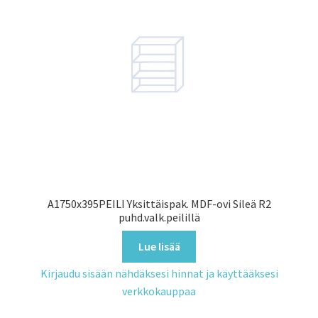
A1750x395PEILI Yksittäispak. MDF-ovi Sileä R2
puhd.valk.peilillä
Lue lisää
Kirjaudu sisään nähdäksesi hinnat ja käyttääksesi
verkkokauppaa