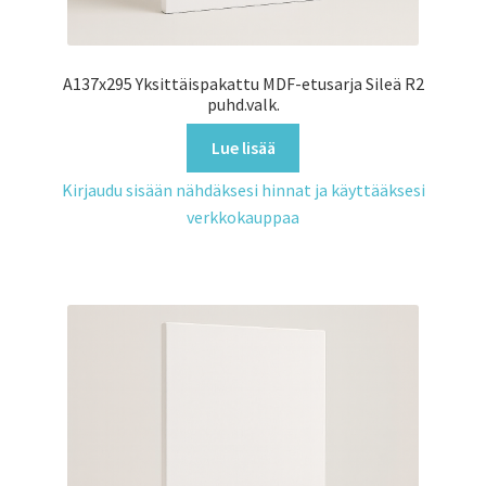
A137x295 Yksittäispakattu MDF-etusarja Sileä R2
puhd.valk.
Lue lisää
Kirjaudu sisään nähdäksesi hinnat ja käyttääksesi
verkkokauppaa