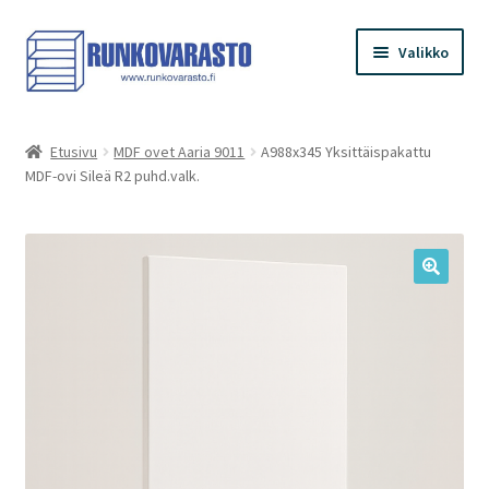
Siirry
Siirry
Valikko
navigointiin
sisältöön
Etusivu
Etusivu
MDF ovet Aaria 9011
A988x345 Yksittäispakattu
MDF-ovi Sileä R2 puhd.valk.
Kauppa
Ostoskori
Kassa
Oma tilini