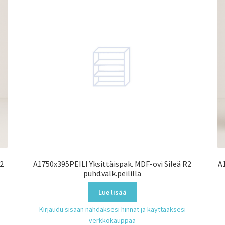
R2
A1750x395PEILI Yksittäispak. MDF-ovi Sileä R2
A
puhd.valk.peilillä
Lue lisää
Kirjaudu sisään nähdäksesi hinnat ja käyttääksesi
verkkokauppaa