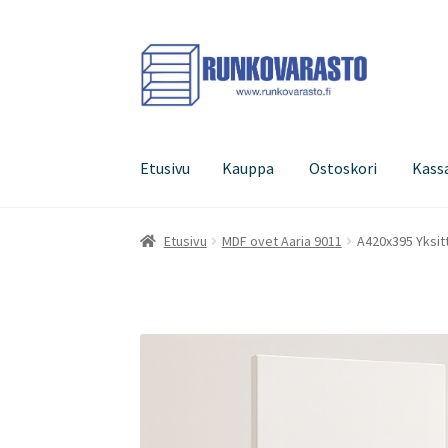
Siirry
Siirry
navigointiin
sisältöön
Etusivu
Kauppa
Ostoskori
Kass
Etusivu
Kauppa
Ostoskori
Kassa
Oma tilini
Etusivu
MDF ovet Aaria 9011
A420x395 Yksitt