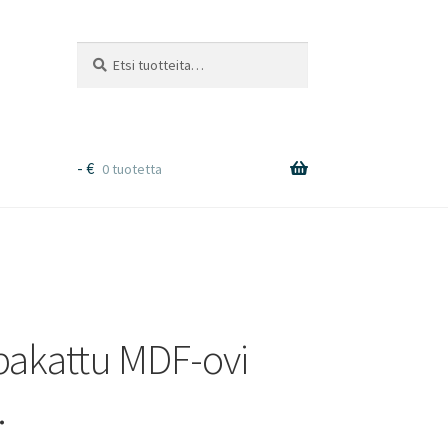
Etsi:
Haku
-
€
0 tuotetta
spakattu MDF-ovi
.