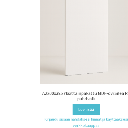
A2200x395 Yksittäinpakattu MDF-ovi Sileä 
puhd.valk
Lue lisää
Kirjaudu sisään nähdäksesi hinnat ja käyttääksesi
verkkokauppaa