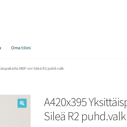
a
Oma tilini
äispakattu MDF-ovi Sileä R2 puhd.valk.
A420x395 Yksittäi
Sileä R2 puhd.valk