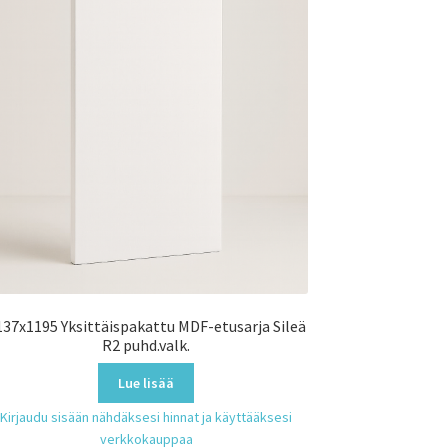
137x1195 Yksittäispakattu MDF-etusarja Sileä
R2 puhd.valk.
Lue lisää
Kirjaudu sisään nähdäksesi hinnat ja käyttääksesi
verkkokauppaa