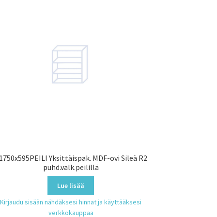
1750x595PEILI Yksittäispak. MDF-ovi Sileä R2
puhd.valk.peilillä
Lue lisää
Kirjaudu sisään nähdäksesi hinnat ja käyttääksesi
verkkokauppaa