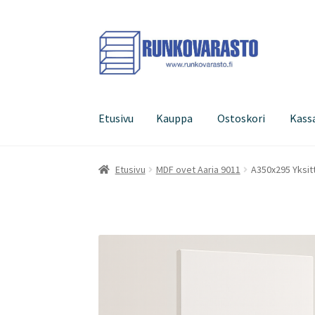
Siirry
Siirry
navigointiin
sisältöön
Etusivu
Kauppa
Ostoskori
Kass
Etusivu
Kauppa
Ostoskori
Kassa
Oma tilini
Etusivu
MDF ovet Aaria 9011
A350x295 Yksitt