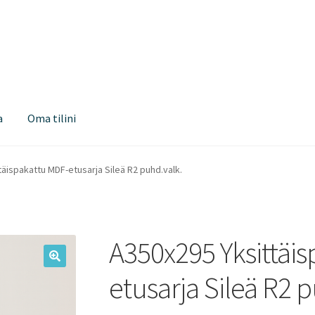
a
Oma tilini
äispakattu MDF-etusarja Sileä R2 puhd.valk.
A350x295 Yksittäi
etusarja Sileä R2 