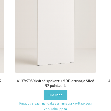
2
A137x795 Yksittäispakattu MDF-etusarja Sileä
A
R2 puhd.valk.
Lue lisää
Kirjaudu sisään nähdäksesi hinnat ja käyttääksesi
verkkokauppaa