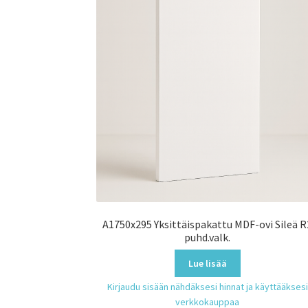
A1750x295 Yksittäispakattu MDF-ovi Sileä R
puhd.valk.
Lue lisää
Kirjaudu sisään nähdäksesi hinnat ja käyttääksesi
verkkokauppaa