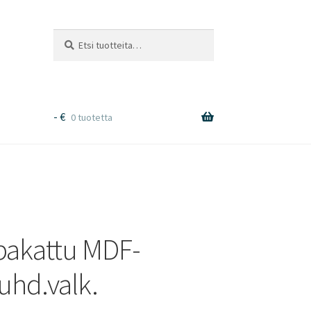
Etsi:
Haku
-
€
0 tuotetta
spakattu MDF-
puhd.valk.