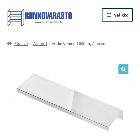
Siirry
Siirry
Valikko
navigointiin
sisältöön
Etusivu
Etusivu
Vetimet
Vedin Venice 160mm, Alumiini
Kauppa
Ostoskori
Kassa
Oma tilini