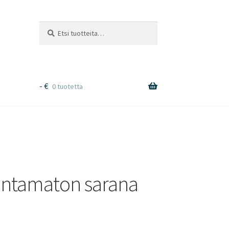
Etsi:
Haku
-
€
0 tuotetta
entamaton sarana