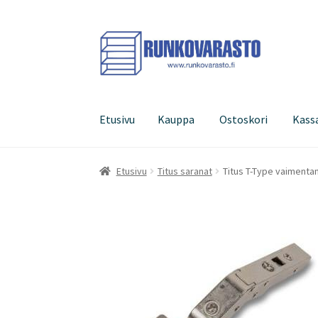
Siirry
Siirry
navigointiin
sisältöön
Etusivu
Kauppa
Ostoskori
Kass
Etusivu
Kauppa
Ostoskori
Kassa
Oma tilini
Etusivu
Titus saranat
Titus T-Type vaimenta