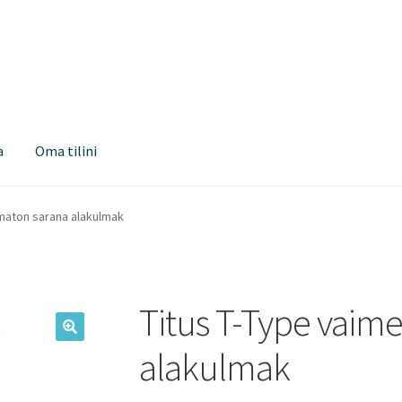
a
Oma tilini
maton sarana alakulmak
Titus T-Type vaim
alakulmak