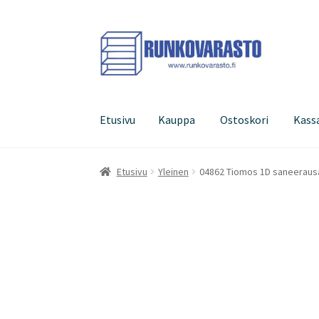
Siirry
Siirry
navigointiin
sisältöön
Etusivu
Kauppa
Ostoskori
Kass
Etusivu
Kauppa
Ostoskori
Kassa
Oma tilini
Etusivu
Yleinen
04862 Tiomos 1D saneeraus