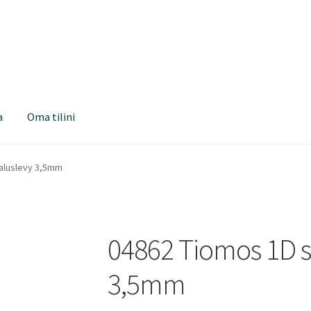
a
Oma tilini
aluslevy 3,5mm
04862 Tiomos 1D 
3,5mm