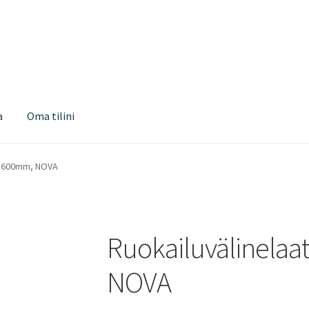
a
Oma tilini
IO 600mm, NOVA
Ruokailuvälinelaa
NOVA