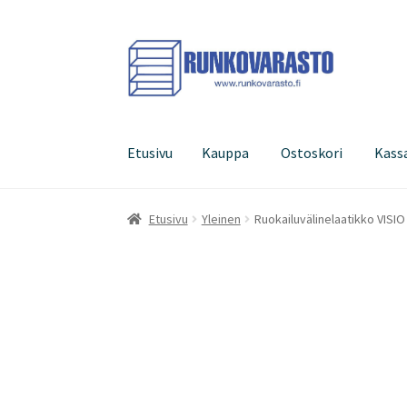
Siirry
Siirry
navigointiin
sisältöön
Etusivu
Kauppa
Ostoskori
Kass
Etusivu
Kauppa
Ostoskori
Kassa
Oma tilini
Etusivu
Yleinen
Ruokailuvälinelaatikko VIS