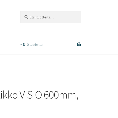
Etsi:
Haku
-
€
0 tuotetta
tikko VISIO 600mm,