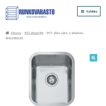
Siirry
Siirry
Valikko
navigointiin
sisältöön
Etusivu
Etusivu
RST-altaat RH
RST- allas Lake, 1-altainen,
450x390x185
Kauppa
Ostoskori
Kassa
Oma tilini