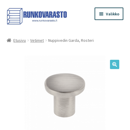
Siirry
Siirry
Valikko
navigointiin
sisältöön
Etusivu
Etusivu
Vetimet
Nuppivedin Garda, Rosteri
Kauppa
Ostoskori
Kassa
Oma tilini