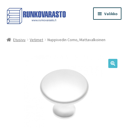
Siirry
Siirry
Valikko
navigointiin
sisältöön
Etusivu
Etusivu
Vetimet
Nuppivedin Como, Mattavalkoinen
Kauppa
Ostoskori
Kassa
Oma tilini