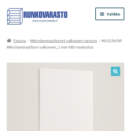
Siirry
Siirry
Valikko
navigointiin
sisältöön
Etusivu
Etusivu
Mikrolaminaattiovet valkoinen varasto
MLV218x595
Mikrolaminaattiovi valkoinen, 1 mm ABS-nauhoitus
Kauppa
Ostoskori
Kassa
Oma tilini