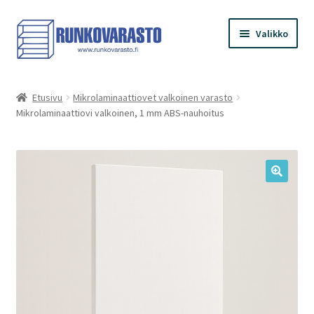
Siirry
Siirry
Valikko
navigointiin
sisältöön
Etusivu
Etusivu
Mikrolaminaattiovet valkoinen varasto
Mikrolaminaattiovi valkoinen, 1 mm ABS-nauhoitus
Kauppa
Ostoskori
Kassa
Oma tilini