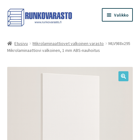
Siirry
Siirry
Valikko
navigointiin
sisältöön
Etusivu
Etusivu
Mikrolaminaattiovet valkoinen varasto
MLV988x295
Mikrolaminaattiovi valkoinen, 1 mm ABS-nauhoitus
Kauppa
Ostoskori
Kassa
Oma tilini