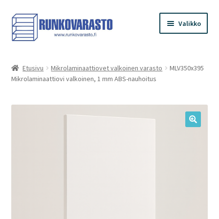
Siirry
Siirry
Valikko
navigointiin
sisältöön
Etusivu
Etusivu
Mikrolaminaattiovet valkoinen varasto
MLV350x395
Mikrolaminaattiovi valkoinen, 1 mm ABS-nauhoitus
Kauppa
Ostoskori
Kassa
Oma tilini