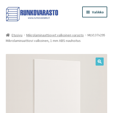
Siirry
Siirry
Valikko
navigointiin
sisältöön
Etusivu
Etusivu
Mikrolaminaattiovet valkoinen varasto
MLV137x295
Mikrolaminaattiovi valkoinen, 1 mm ABS-nauhoitus
Kauppa
Ostoskori
Kassa
Oma tilini