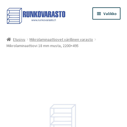
Siirry
Siirry
Valikko
navigointiin
sisältöön
Etusivu
Etusivu
Mikrolaminaattiovet värillinen varasto
Mikrolaminaattiovi 18 mm musta, 2200×495
Kauppa
Ostoskori
Kassa
Oma tilini