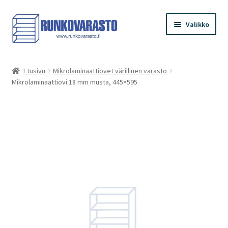
Siirry
Siirry
Valikko
navigointiin
sisältöön
Etusivu
Etusivu
Mikrolaminaattiovet värillinen varasto
Mikrolaminaattiovi 18 mm musta, 445×595
Kauppa
Ostoskori
Kassa
Oma tilini