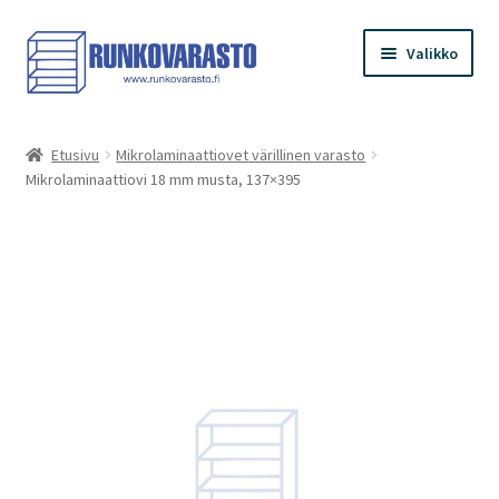
Siirry
Siirry
Valikko
navigointiin
sisältöön
Etusivu
Etusivu
Mikrolaminaattiovet värillinen varasto
Mikrolaminaattiovi 18 mm musta, 137×395
Kauppa
Ostoskori
Kassa
Oma tilini