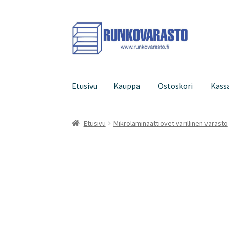
Siirry
Siirry
navigointiin
sisältöön
Etusivu
Kauppa
Ostoskori
Kass
Etusivu
Kauppa
Ostoskori
Kassa
Oma tilini
Etusivu
Mikrolaminaattiovet värillinen varasto