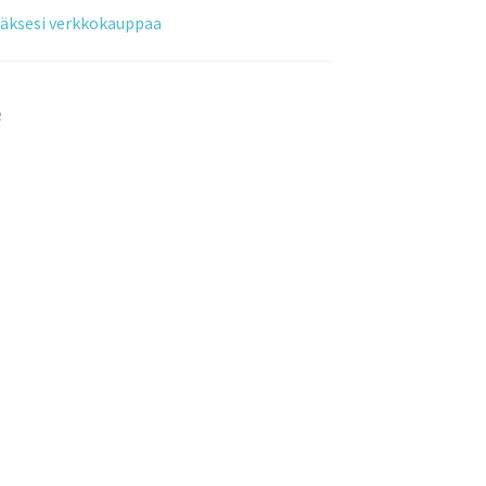
tääksesi verkkokauppaa
o