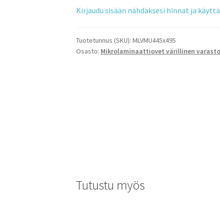
Kirjaudu sisään nähdäksesi hinnat ja käyt
Tuotetunnus (SKU):
MLVMU445x495
Osasto:
Mikrolaminaattiovet värillinen varast
Tutustu myös