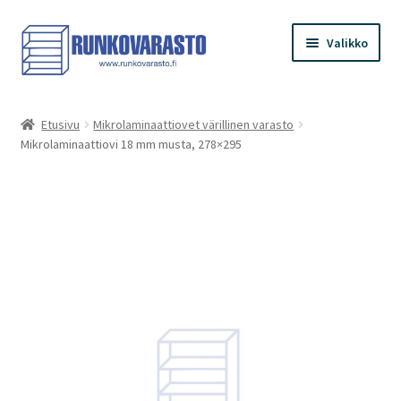
Siirry
Siirry
Valikko
navigointiin
sisältöön
Etusivu
Etusivu
Mikrolaminaattiovet värillinen varasto
Mikrolaminaattiovi 18 mm musta, 278×295
Kauppa
Ostoskori
Kassa
Oma tilini