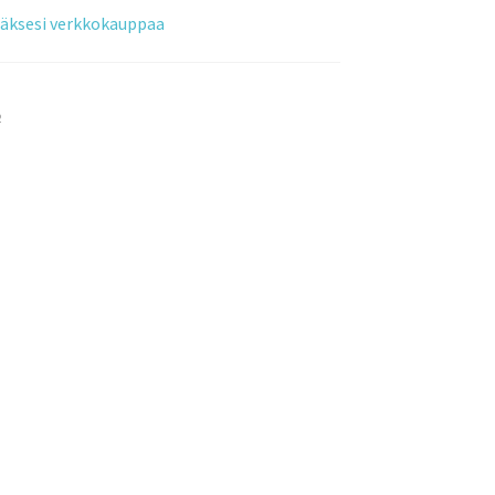
tääksesi verkkokauppaa
o