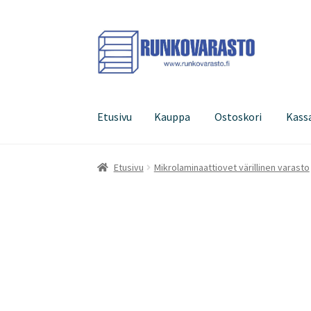
Siirry
Siirry
navigointiin
sisältöön
Etusivu
Kauppa
Ostoskori
Kass
Etusivu
Kauppa
Ostoskori
Kassa
Oma tilini
Etusivu
Mikrolaminaattiovet värillinen varasto