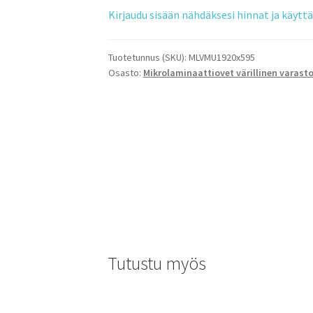
Kirjaudu sisään nähdäksesi hinnat ja käyt
Tuotetunnus (SKU):
MLVMU1920x595
Osasto:
Mikrolaminaattiovet värillinen varast
Tutustu myös