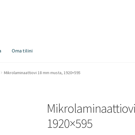
a
Oma tilini
Mikrolaminaattiovi 18 mm musta, 1920×595
Mikrolaminaattiov
1920×595