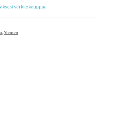
tääksesi verkkokauppaa
o
,
Yleinen