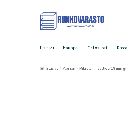
Siirry
Siirry
navigointiin
sisältöön
Etusivu
Kauppa
Ostoskori
Kass
Etusivu
Kauppa
Ostoskori
Kassa
Oma tilini
Etusivu
Yleinen
Mikrolaminaattiovi 18 mm g