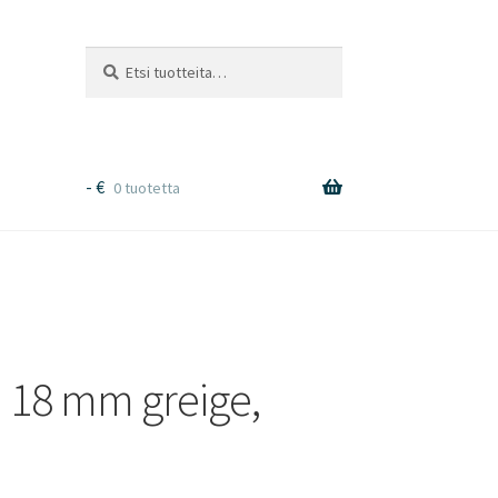
Etsi:
Haku
-
€
0 tuotetta
i 18 mm greige,