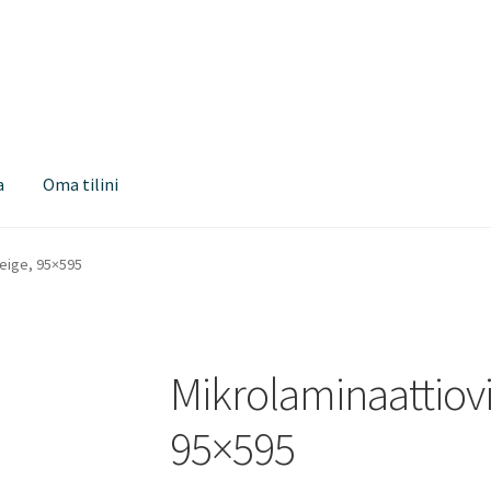
a
Oma tilini
reige, 95×595
Mikrolaminaattiov
95×595