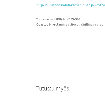
Kirjaudu sisään nähdäksesi hinnat ja käyt
Tuotetunnus (SKU):
MLVG95x595
Osastot:
Mikrolaminaattiovet värillinen varast
Tutustu myös