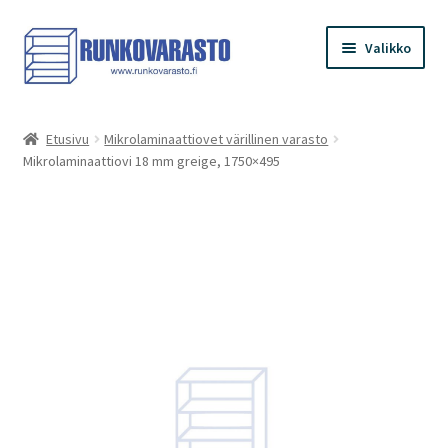
Siirry
Siirry
Valikko
navigointiin
sisältöön
Etusivu
Etusivu
Mikrolaminaattiovet värillinen varasto
Mikrolaminaattiovi 18 mm greige, 1750×495
Kauppa
Ostoskori
Kassa
Oma tilini