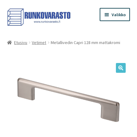
Siirry
Siirry
Valikko
navigointiin
sisältöön
Etusivu
Etusivu
Vetimet
Metallivedin Capri 128 mm mattakromi
Kauppa
Ostoskori
Kassa
Oma tilini