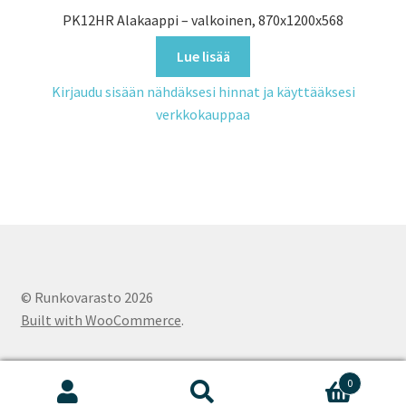
PK12HR Alakaappi – valkoinen, 870x1200x568
Lue lisää
Kirjaudu sisään nähdäksesi hinnat ja käyttääksesi
verkkokauppaa
© Runkovarasto 2026
Built with WooCommerce
.
0
Etsi:
Haku