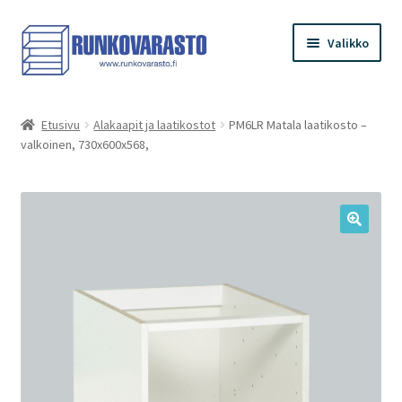
Siirry
Siirry
Valikko
navigointiin
sisältöön
Etusivu
Etusivu
Alakaapit ja laatikostot
PM6LR Matala laatikosto –
valkoinen, 730x600x568,
Kauppa
Ostoskori
Kassa
Oma tilini