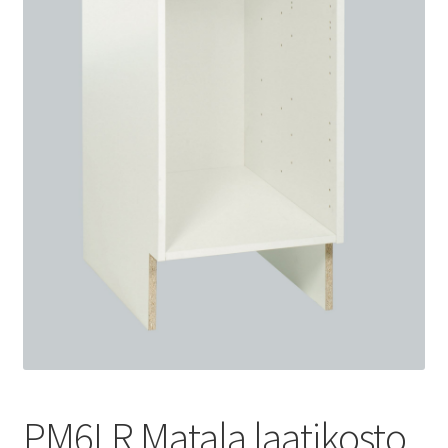
PM6LR Matala laatikosto