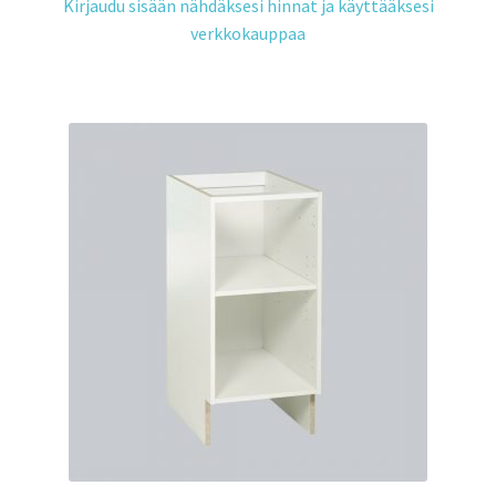
Kirjaudu sisään nähdäksesi hinnat ja käyttääksesi
verkkokauppaa