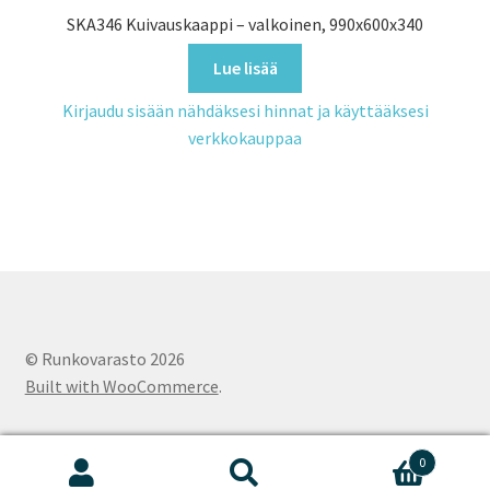
SKA346 Kuivauskaappi – valkoinen, 990x600x340
Lue lisää
Kirjaudu sisään nähdäksesi hinnat ja käyttääksesi
verkkokauppaa
© Runkovarasto 2026
Built with WooCommerce
.
0
Etsi:
Haku