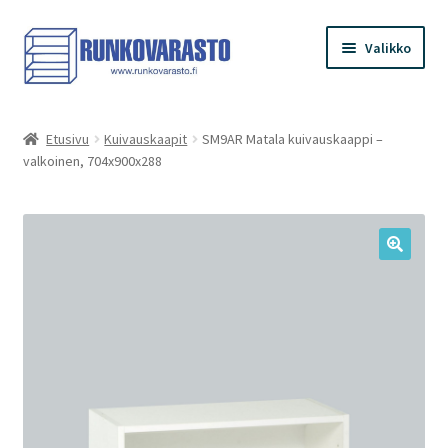
Siirry
Siirry
Valikko
navigointiin
sisältöön
Etusivu
Etusivu
Kuivauskaapit
SM9AR Matala kuivauskaappi –
valkoinen, 704x900x288
Kauppa
Ostoskori
Kassa
Oma tilini