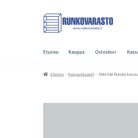
Siirry
Siirry
navigointiin
sisältöön
Etusivu
Kauppa
Ostoskori
Kass
Etusivu
Kauppa
Ostoskori
Kassa
Oma tilini
Etusivu
Kuivauskaapit
SMA348 Matala kuivau