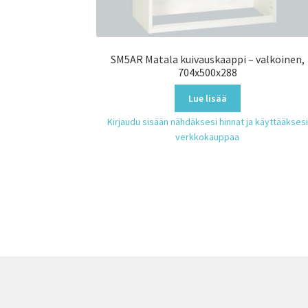
SM5AR Matala kuivauskaappi – valkoinen,
704x500x288
Lue lisää
Kirjaudu sisään nähdäksesi hinnat ja käyttääksesi
verkkokauppaa