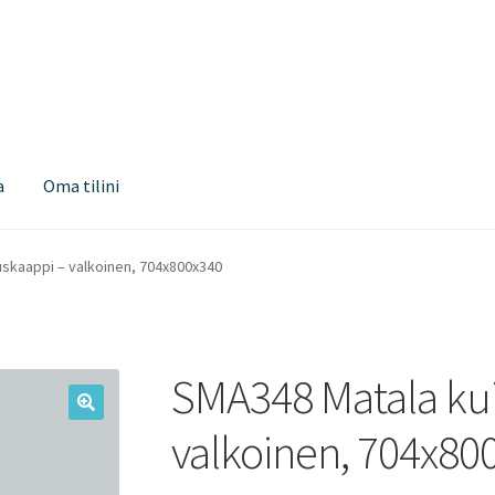
a
Oma tilini
skaappi – valkoinen, 704x800x340
SMA348 Matala ku
valkoinen, 704x80