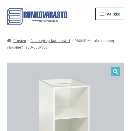
Siirry
Siirry
Valikko
navigointiin
sisältöön
Etusivu
Etusivu
Alakaapit ja laatikostot
PM6HR Matala alakaappi –
valkoinen, 730x600x568
Kauppa
Ostoskori
Kassa
Oma tilini