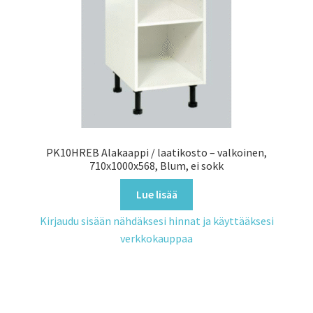
PK10HREB Alakaappi / laatikosto – valkoinen,
710x1000x568, Blum, ei sokk
Lue lisää
Kirjaudu sisään nähdäksesi hinnat ja käyttääksesi
verkkokauppaa