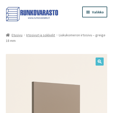
Siirry
Siirry
Valikko
navigointiin
sisältöön
Etusivu
Etusivu
Irtosivut ja sokkelit
Liukukomeron irtosivu – greige
18 mm
Kauppa
Ostoskori
Kassa
Oma tilini