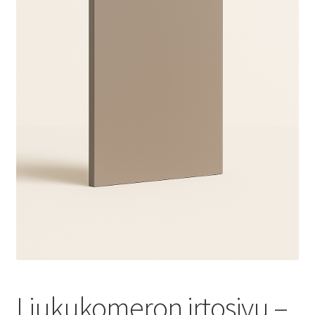
Liukukomeron irtosivu –