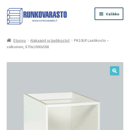
Siirry
Siirry
Valikko
navigointiin
sisältöön
Etusivu
Etusivu
Alakaapit ja laatikostot
PK10LR Laatikosto –
valkoinen, 870x1000x568
Kauppa
Ostoskori
Kassa
Oma tilini