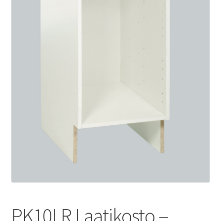
PK10LR Laatikosto –