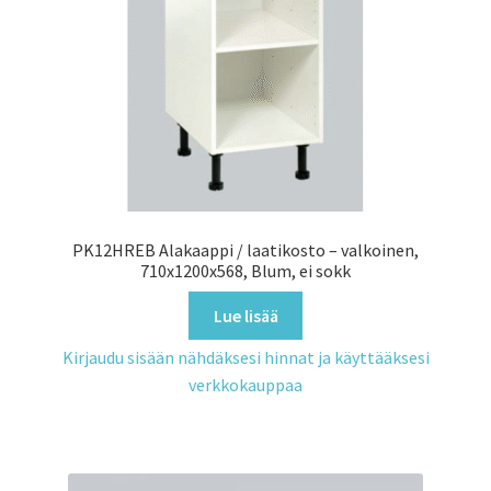
PK12HREB Alakaappi / laatikosto – valkoinen,
710x1200x568, Blum, ei sokk
Lue lisää
Kirjaudu sisään nähdäksesi hinnat ja käyttääksesi
verkkokauppaa