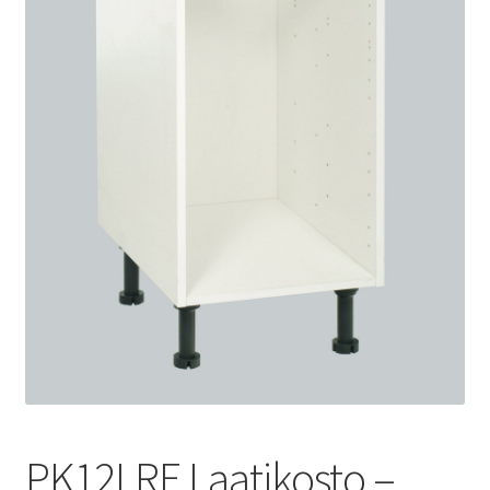
PK12LRE Laatikosto –