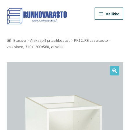
Siirry
Siirry
Valikko
navigointiin
sisältöön
Etusivu
Etusivu
Alakaapit ja laatikostot
PK12LRE Laatikosto –
valkoinen, 710x1200x568, ei sokk
Kauppa
Ostoskori
Kassa
Oma tilini