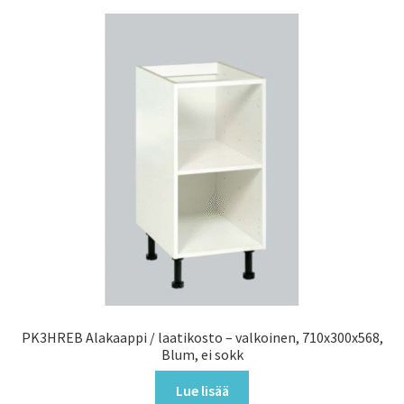
PK3HREB Alakaappi / laatikosto – valkoinen, 710x300x568,
Blum, ei sokk
Lue lisää