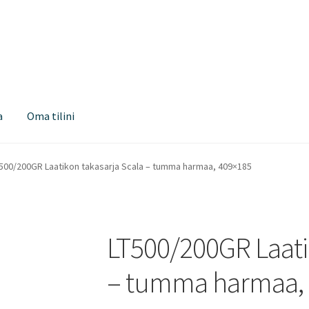
a
Oma tilini
500/200GR Laatikon takasarja Scala – tumma harmaa, 409×185
LT500/200GR Laati
– tumma harmaa,