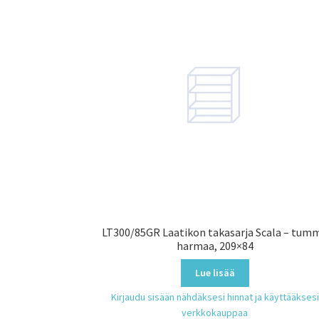
LT300/85GR Laatikon takasarja Scala – tum
harmaa, 209×84
Lue lisää
Kirjaudu sisään nähdäksesi hinnat ja käyttääksesi
verkkokauppaa