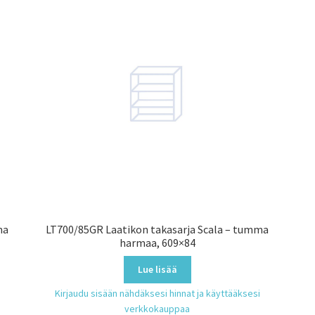
ma
LT700/85GR Laatikon takasarja Scala – tumma
harmaa, 609×84
Lue lisää
Kirjaudu sisään nähdäksesi hinnat ja käyttääksesi
verkkokauppaa