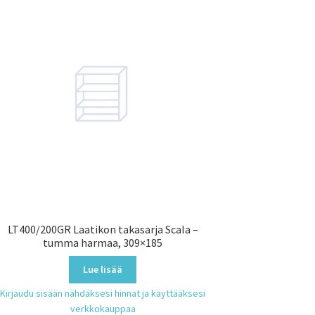
LT400/200GR Laatikon takasarja Scala –
tumma harmaa, 309×185
Lue lisää
Kirjaudu sisään nähdäksesi hinnat ja käyttääksesi
verkkokauppaa