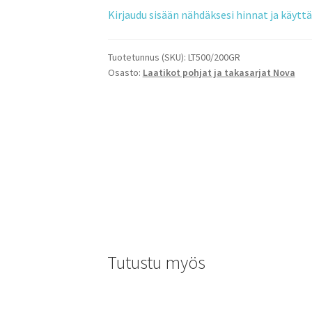
Kirjaudu sisään nähdäksesi hinnat ja käyt
Tuotetunnus (SKU):
LT500/200GR
Osasto:
Laatikot pohjat ja takasarjat Nova
Tutustu myös