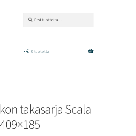
Etsi:
Haku
-
€
0 tuotetta
kon takasarja Scala
 409×185