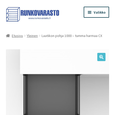
Siirry
Siirry
Valikko
navigointiin
sisältöön
Etusivu
Etusivu
Yleinen
Laatikon pohja 1000 – tumma harmaa CX
Kauppa
Ostoskori
Kassa
Oma tilini