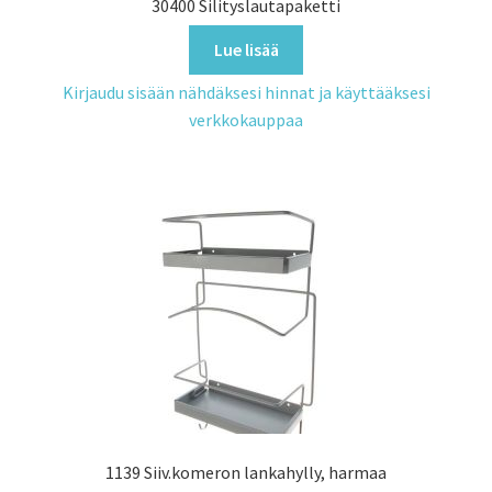
30400 Silityslautapaketti
Lue lisää
Kirjaudu sisään nähdäksesi hinnat ja käyttääksesi
verkkokauppaa
1139 Siiv.komeron lankahylly, harmaa