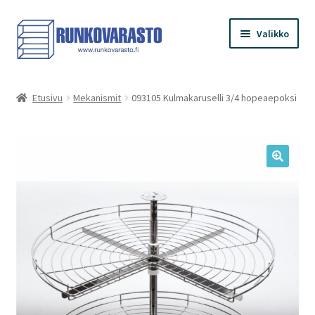
Siirry
Siirry
Valikko
navigointiin
sisältöön
Etusivu
Etusivu
Mekanismit
093105 Kulmakaruselli 3/4 hopeaepoksi
Kauppa
Ostoskori
Kassa
Oma tilini