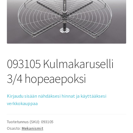
093105 Kulmakaruselli
3/4 hopeaepoksi
Kirjaudu sisään nähdäksesi hinnat ja käyttääksesi
verkkokauppaa
Tuotetunnus (SKU):
093105
Osasto:
Mekanismit