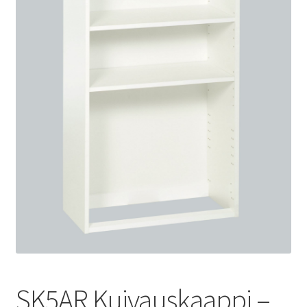
SK5AR Kuivauskaappi –