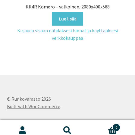
KK4R Komero – valkoinen, 2080x400x568
Lue lisää
Kirjaudu sisään nähdäksesi hinnat ja käyttääksesi
verkkokauppaa
© Runkovarasto 2026
Built with WooCommerce
.
0
Etsi:
Haku