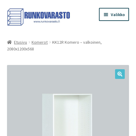
Siirry
Siirry
Valikko
navigointiin
sisältöön
Etusivu
Etusivu
Komerot
KK12R Komero – valkoinen,
2080x1200x568
Kauppa
Ostoskori
Kassa
Oma tilini