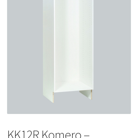
KK12R Komero –